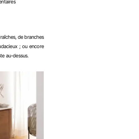
ntaires
 fraîches, de branches
udacieux ; ou encore
ste au-dessus.