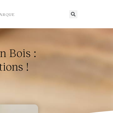
ARQUE
 Bois :
ions !