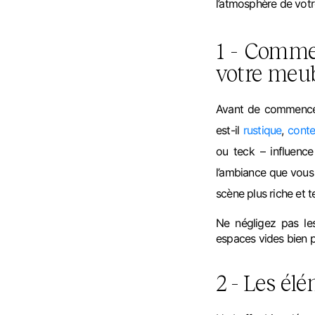
l’atmosphère de votr
1 - Commen
votre meu
Avant de commencer,
est-il
rustique
,
cont
ou teck – influence
l’ambiance que vous 
scène plus riche et t
Ne négligez pas le
espaces vides bien p
2 - Les élé