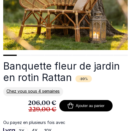
Banquette fleur de jardin
en rotin Rattan
-10%
Chez vous sous 4 semaines
En savoir plus sur la livraison
206,00 €
Ajouter au panier
229,00 €
Ou payez en plusieurs fois avec
4X
10X