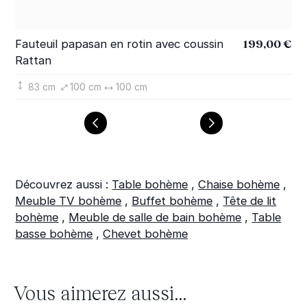
199,00 €
Fauteuil papasan en rotin avec coussin
Sa
Rattan
Ra
83 cm
100 cm
100 cm
Découvrez aussi :
Table bohème
,
Chaise bohème
,
Meuble TV bohème
,
Buffet bohème
,
Tête de lit
bohème
,
Meuble de salle de bain bohème
,
Table
basse bohème
,
Chevet bohème
Vous aimerez aussi...