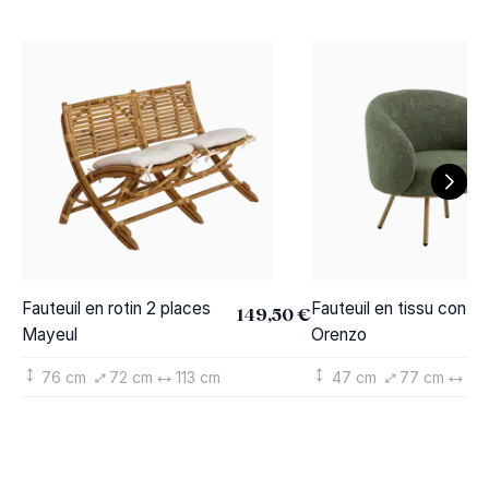
Fauteuil en rotin 2 places
Fauteuil en tissu confor
149,50 €
Mayeul
Orenzo
76 cm
72 cm
113 cm
47 cm
77 cm
71