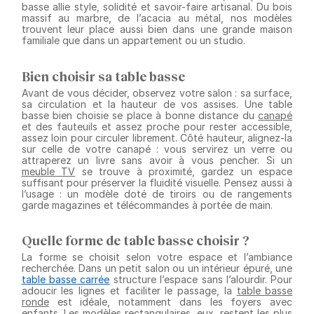
basse allie style, solidité et savoir-faire artisanal. Du bois
massif au marbre, de l’acacia au métal, nos modèles
trouvent leur place aussi bien dans une grande maison
familiale que dans un appartement ou un studio.
Bien choisir sa table basse
Avant de vous décider, observez votre salon : sa surface,
sa circulation et la hauteur de vos assises. Une table
basse bien choisie se place à bonne distance du
canapé
et des fauteuils et assez proche pour rester accessible,
assez loin pour circuler librement. Côté hauteur, alignez-la
sur celle de votre canapé : vous servirez un verre ou
attraperez un livre sans avoir à vous pencher. Si un
meuble TV
se trouve à proximité, gardez un espace
suffisant pour préserver la fluidité visuelle. Pensez aussi à
l’usage : un modèle doté de tiroirs ou de rangements
garde magazines et télécommandes à portée de main.
Quelle forme de table basse choisir ?
La forme se choisit selon votre espace et l’ambiance
recherchée. Dans un petit salon ou un intérieur épuré, une
table basse carrée
structure l’espace sans l’alourdir. Pour
adoucir les lignes et faciliter le passage, la
table basse
ronde
est idéale, notamment dans les foyers avec
enfants. Les modèles rectangulaires, eux, restent les plus