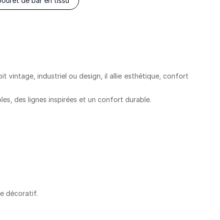
ouret de bar en tissu
 vintage, industriel ou design, il allie
esthétique, confort
bles
, des lignes inspirées et un confort durable.
e décoratif.