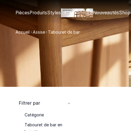
Pièces
Produits
Styles
Nouveautés
Shop
Accueil
Assise
Tabouret de bar
Filtrer par
Catégorie
Tabouret de bar en
articles