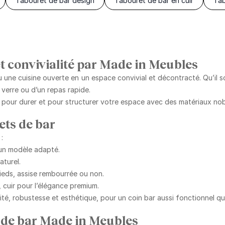
Tabouret de bar design
Tabouret de bar en cuir
Tab
et convivialité par Made in Meubles
une cuisine ouverte en un espace convivial et décontracté. Qu’il soit
erre ou d’un repas rapide.
 pour durer et pour structurer votre espace avec
des matériaux no
ets de bar
:
un modèle adapté.
aturel.
ieds, assise rembourrée ou non.
r, cuir pour l’élégance premium.
cité, robustesse et esthétique
, pour un coin bar aussi fonctionnel qu
s de bar Made in Meubles