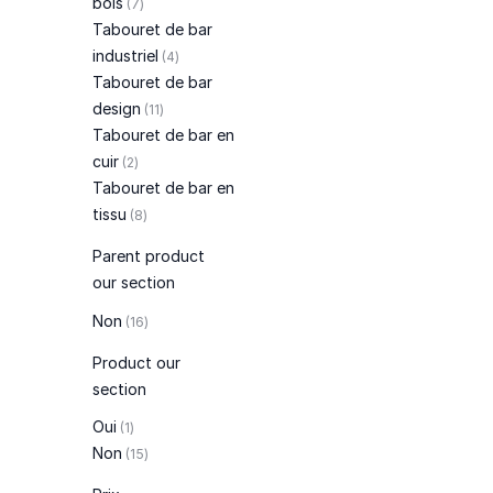
bois
7
Tabouret de bar
articles
industriel
4
Tabouret de bar
articles
design
11
Tabouret de bar en
articles
cuir
2
Tabouret de bar en
articles
tissu
8
Parent product
our section
articles
Non
16
Product our
section
article
Oui
1
articles
Non
15