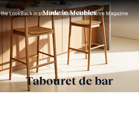
 the Look
Back in stock
Meilleures ventes
Notre Magazine
Tabouret de bar