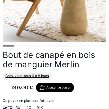
Bout de canapé en bois
de manguier Merlin
Chez vous sous 6 à 8 jours
En savoir plus sur la livraison
199,00 €
Ajouter au panier
Ou payez en plusieurs fois avec
4X
10X
3X