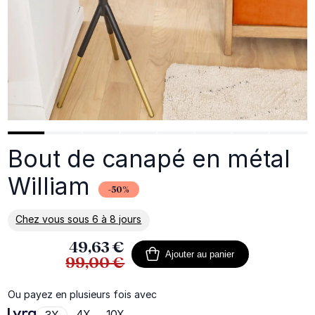
Bout de canapé en métal
William
-50%
Chez vous sous 6 à 8 jours
En savoir plus sur la livraison
49,63 €
Ajouter au panier
99,00 €
Ou payez en plusieurs fois avec
4X
10X