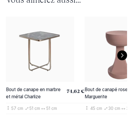
Bout de canape en marbre
Bout de canapé rose
74,62 €
et métal Charlize
Marguerite
57 cm
51 cm
51 cm
45 cm
30 cm
30