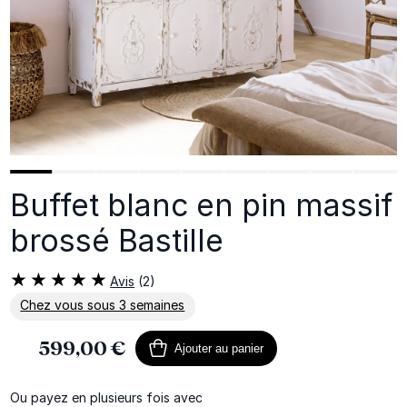
Buffet blanc en pin massif
brossé Bastille
Avis
(2)
Chez vous sous 3 semaines
En savoir plus sur la livraison
599,00 €
Ajouter au panier
Ou payez en plusieurs fois avec