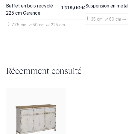
Buffet en bois recyclé
Suspension en métal La
1 219,00 €
225 cm Garance
35 cm
60 cm
60
77.5 cm
50 cm
225 cm
Récemment consulté