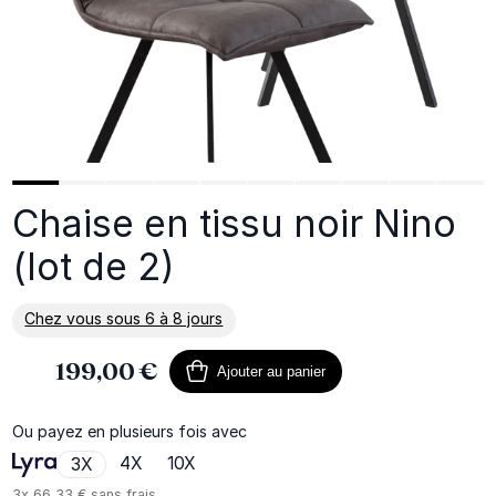
Chaise en tissu noir Nino
(lot de 2)
Chez vous sous 6 à 8 jours
En savoir plus sur la livraison
199,00 €
Ajouter au panier
Ou payez en plusieurs fois avec
4X
10X
3X
3x
66,33 €
sans frais