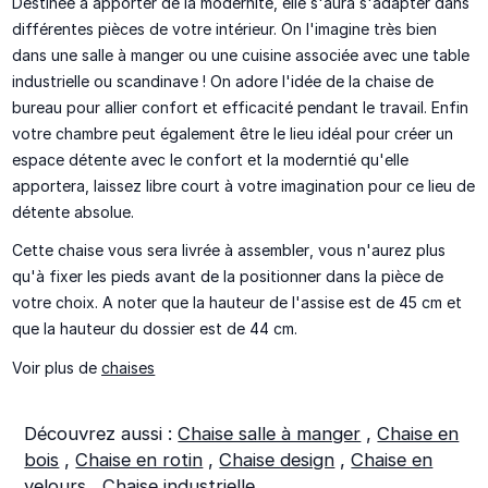
Destinée à apporter de la
modernité
, elle s'aura s'adapter dans
différentes pièces de votre intérieur. On l'imagine très bien
dans une
salle à manger ou une cuisine
associée avec une table
industrielle ou scandinave ! On adore l'idée de la
chaise de
bureau
pour allier confort et efficacité pendant le travail. Enfin
votre
chambre
peut également être le lieu idéal pour créer un
espace détente avec le confort et la moderntié qu'elle
apportera, laissez libre court à votre imagination pour ce lieu de
détente absolue.
Cette chaise vous sera
livrée à assembler
, vous n'aurez plus
qu'à fixer les pieds avant de la positionner dans la pièce de
votre choix. A noter que la hauteur de l'assise est de 45 cm et
que la hauteur du dossier est de 44 cm.
Voir plus de
chaises
Découvrez aussi :
Chaise salle à manger
,
Chaise en
bois
,
Chaise en rotin
,
Chaise design
,
Chaise en
velours
,
Chaise industrielle