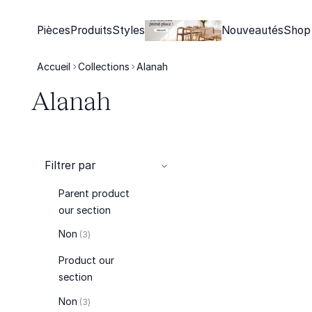
Pièces
Produits
Styles
Nouveautés
Shop
Accueil
Collections
Alanah
Alanah
Filtrer par
Parent product
our section
articles
Non
3
Product our
section
articles
Non
3