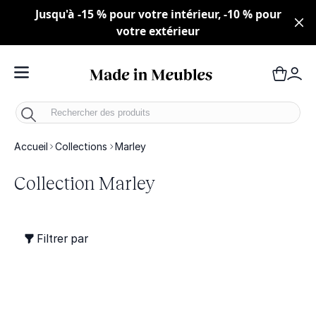
Jusqu'à -15 % pour votre intérieur, -10 % pour
votre extérieur
Toggle Nav
Panie
Mo
Accueil
Collections
Marley
Collection Marley
Filtrer par