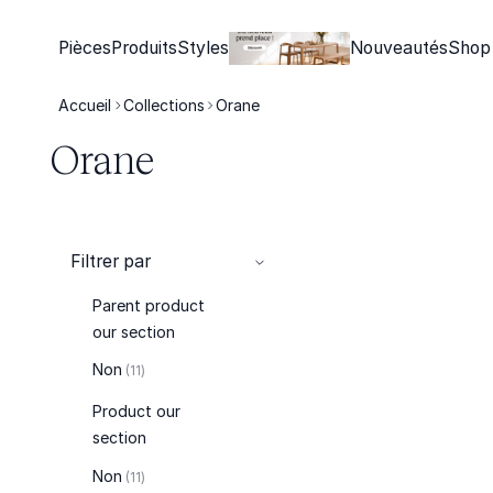
Pièces
Produits
Styles
Nouveautés
Shop
Accueil
Collections
Orane
Orane
Filtrer par
Parent product
our section
articles
Non
11
Product our
section
articles
Non
11