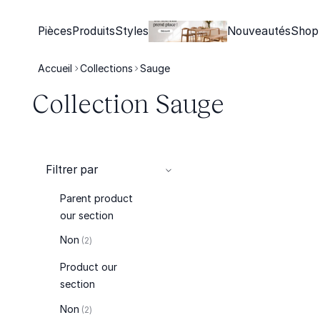
Pièces
Produits
Styles
Nouveautés
Shop
Accueil
Collections
Sauge
Collection Sauge
Filtrer par
Parent product
our section
articles
Non
2
Product our
section
articles
Non
2