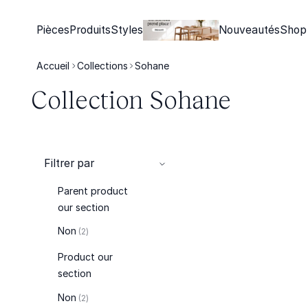
Pièces
Produits
Styles
Nouveautés
Shop
Accueil
Collections
Sohane
Collection Sohane
Filtrer par
Parent product
our section
articles
Non
2
Product our
section
articles
Non
2