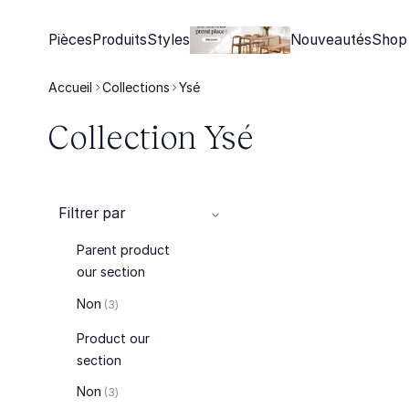
Pièces
Produits
Styles
Nouveautés
Shop
Accueil
Collections
Ysé
Collection Ysé
Filtrer par
Parent product
our section
articles
Non
3
Product our
section
articles
Non
3