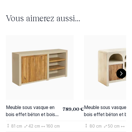
Vous aimerez aussi...
Meuble sous vasque en
Meuble sous vasque e
789,00 €
bois effet béton et bois
bois effet béton et boi
recyclé Dalva
d'acacia Dalva
81 cm
42 cm
160 cm
80 cm
50 cm
90