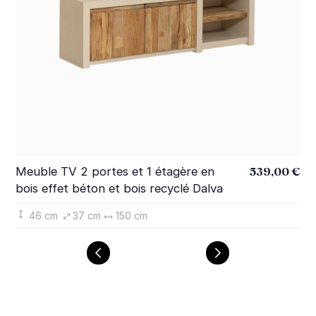
539,00 €
Meuble TV 2 portes et 1 étagère en
Bu
bois effet béton et bois recyclé Dalva
bo
46 cm
37 cm
150 cm