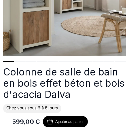
Colonne de salle de bain
en bois effet béton et bois
d'acacia Dalva
Chez vous sous 6 à 8 jours
En savoir plus sur la livraison
599,00 €
Ajouter au panier