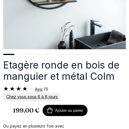
Etagère ronde en bois de
manguier et métal Colm
Avis
(1)
Chez vous sous 6 à 8 jours
En savoir plus sur la livraison
199,00 €
Ajouter au panier
Ou payez en plusieurs fois avec