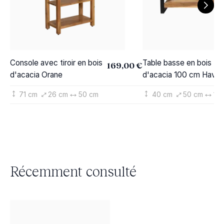
Console avec tiroir en bois
Table basse en bois
169,00 €
d'acacia Orane
d'acacia 100 cm Hava
71 cm
26 cm
50 cm
40 cm
50 cm
10
Récemment consulté