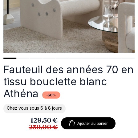
Fauteuil des années 70 en
tissu bouclette blanc
Athéna
-50%
Chez vous sous 6 à 8 jours
En savoir plus sur la livraison
129,50 €
Ajouter au panier
259,00 €