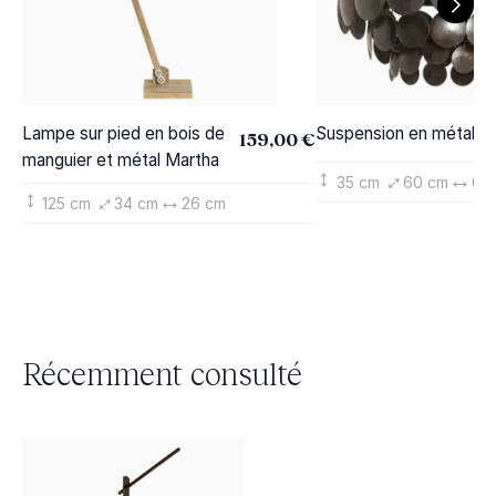
Lampe sur pied en bois de
Suspension en métal La
159,00 €
manguier et métal Martha
35 cm
60 cm
60
125 cm
34 cm
26 cm
Récemment consulté