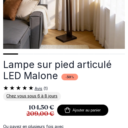
Lampe sur pied articulé
LED Malone
-50%
Avis
(1)
Chez vous sous 6 à 8 jours
En savoir plus sur la livraison
104,50 €
Ajouter au panier
209,00 €
Ou payez en plusieurs fois avec