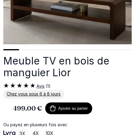
Meuble TV en bois de
manguier Lior
Avis
(1)
Chez vous sous 6 à 8 jours
En savoir plus sur la livraison
499,00 €
Ajouter au panier
Ou payez en plusieurs fois avec
4X
10X
3X