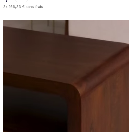
3x
166,33 €
sans frais