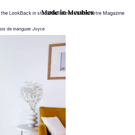
 the Look
Back in stock
Meilleures ventes
Notre Magazine
bois de manguier Joyce