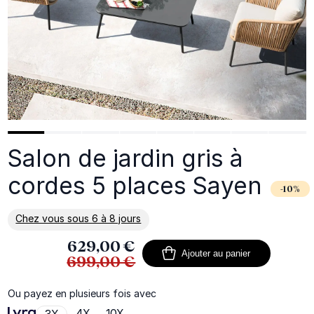
Salon de jardin gris à
cordes 5 places Sayen
-10%
Chez vous sous 6 à 8 jours
En savoir plus sur la livraison
629,00 €
Ajouter au panier
699,00 €
Ou payez en plusieurs fois avec
4X
10X