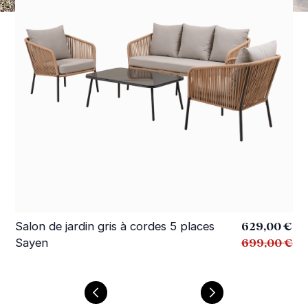
Prix Spécial
629,00 €
Salon de jardin gris à cordes 5 places
Sa
699,00 €
Sayen
ta