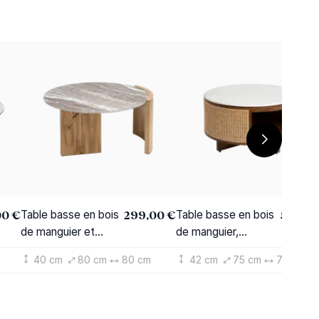
00 €
299,00 €
529,00
Table basse en bois
Table basse en bois
de manguier et
de manguier,
marbre Isabella
cannage et marbre
40 cm
80 cm
80 cm
42 cm
75 cm
75 cm
Brook