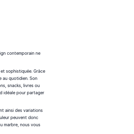
ign contemporain
ne
 et sophistiquée
. Grâce
le au quotidien
. Son
ns, snacks, livres ou
end idéale pour
partager
nt ainsi des
variations
ouleur
peuvent donc
 du marbre, nous vous