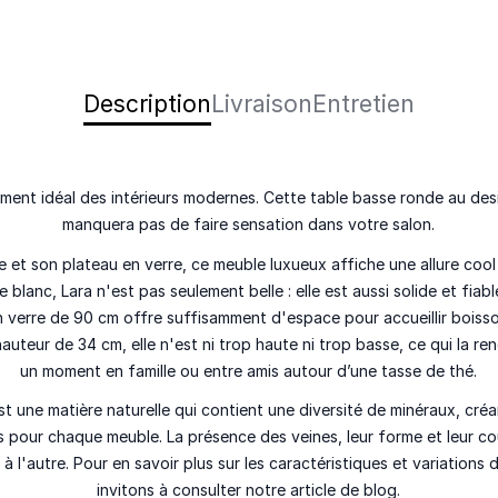
Description
Livraison
Entretien
ment idéal des intérieurs modernes
. Cette
table basse ronde
au
des
manquera pas de faire
sensation dans votre salon
.
e
et son
plateau en verre
, ce meuble luxueux affiche une allure
cool
e blanc
, Lara n'est pas seulement belle : elle est aussi
solide
et
fiab
n verre de 90 cm
offre suffisamment d'espace pour accueillir
boisso
hauteur de 34 cm
, elle n'est ni trop haute ni trop basse, ce qui la r
un moment en famille ou entre amis
autour d’une tasse de thé.
st une matière naturelle qui contient une diversité de minéraux, créa
s
pour chaque meuble. La présence des veines, leur forme et leur c
 à l'autre
. Pour en savoir plus sur les caractéristiques et variations
invitons à consulter
notre article de blog
.