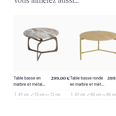
299,00 €
399
Table basse en
Table basse ronde
marbre et métal
en marbre et métal
Valou
doré Cerys
47 cm
72 cm
72 cm
47 cm
85 cm
85 c