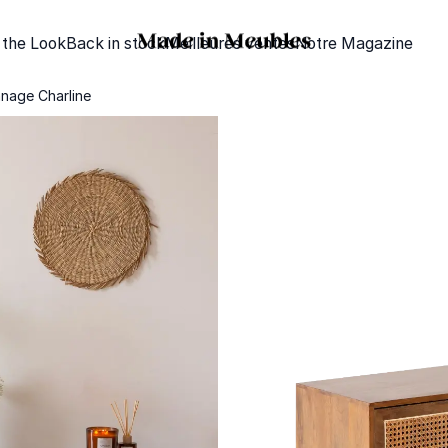
 the Look
Back in stock
Meilleures ventes
Notre Magazine
nage Charline