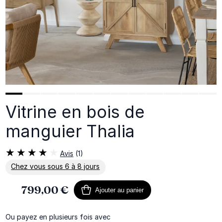
Vitrine en bois de
manguier Thalia
Avis
(1)
Chez vous sous 6 à 8 jours
En savoir plus sur la livraison
799,00 €
Ajouter au panier
Ou payez en plusieurs fois avec