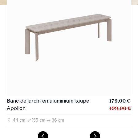
Prix Spécial
179,00 €
Banc de jardin en aluminium taupe
Ba
199,00 €
Apollon
Ap
44 cm
155 cm
36 cm