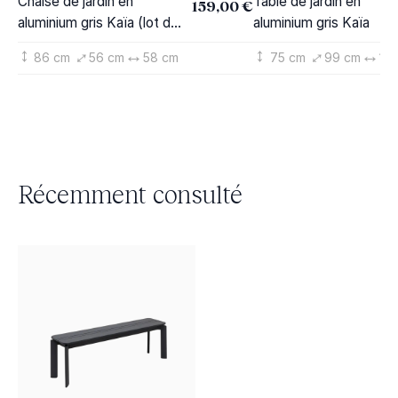
Chaise de jardin en
Table de jardin en
159,00 €
aluminium gris Kaïa (lot de
aluminium gris Kaïa
2)
86 cm
56 cm
58 cm
75 cm
99 cm
18
Récemment consulté