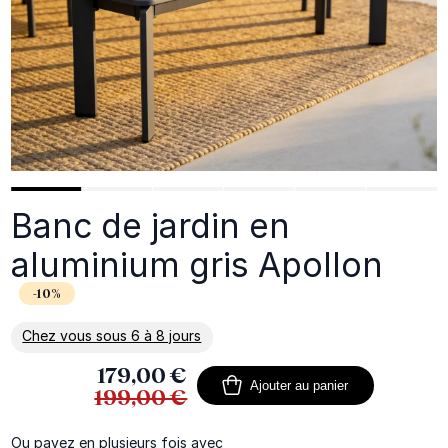
Banc de jardin en
aluminium gris Apollon
-10%
Chez vous sous 6 à 8 jours
En savoir plus sur la livraison
179,00 €
Ajouter au panier
199,00 €
Ou payez en plusieurs fois avec