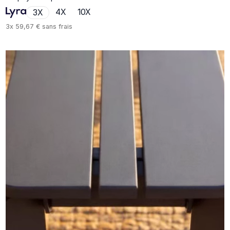
4X
10X
3X
3x
59,67 €
sans frais