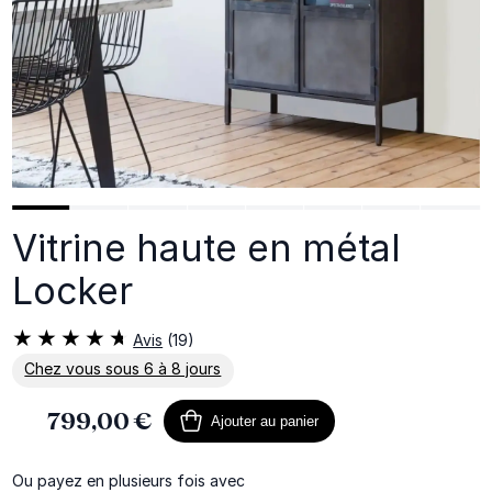
Vitrine haute en métal
Locker
Avis
(19)
Chez vous sous 6 à 8 jours
En savoir plus sur la livraison
799,00 €
Ajouter au panier
Ou payez en plusieurs fois avec