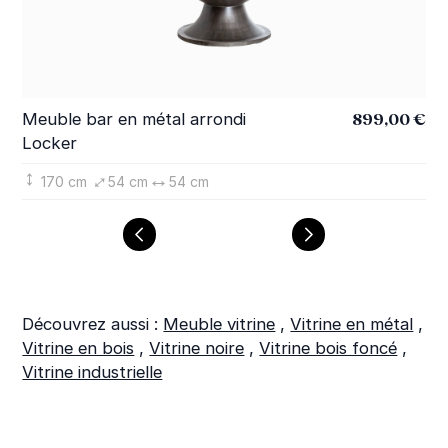
899,00 €
Meuble bar en métal arrondi
Ta
Locker
Lo
170 cm
54 cm
54 cm
Découvrez aussi :
Meuble vitrine
,
Vitrine en métal
,
Vitrine en bois
,
Vitrine noire
,
Vitrine bois foncé
,
Vitrine industrielle