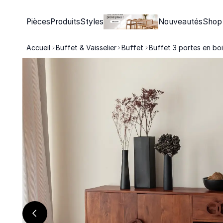
Pièces
Produits
Styles
Nouveautés
Shop
Accueil
Buffet & Vaisselier
Buffet
Buffet 3 portes en boi