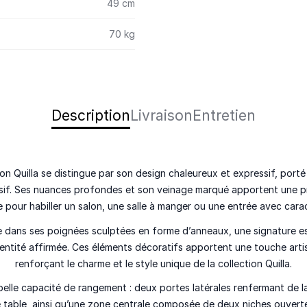
49 cm
70 kg
Description
Livraison
Entretien
ion Quilla se distingue par son design chaleureux et expressif, porté
ssif. Ses nuances profondes et son veinage marqué apportent une p
e pour habiller un salon, une salle à manger ou une entrée avec cara
de dans ses poignées sculptées en forme d’anneaux, une signature e
identité affirmée. Ces éléments décoratifs apportent une touche arti
renforçant le charme et le style unique de la collection Quilla.
belle capacité de rangement : deux portes latérales renfermant de l
de table, ainsi qu’une zone centrale composée de deux niches ouvertes