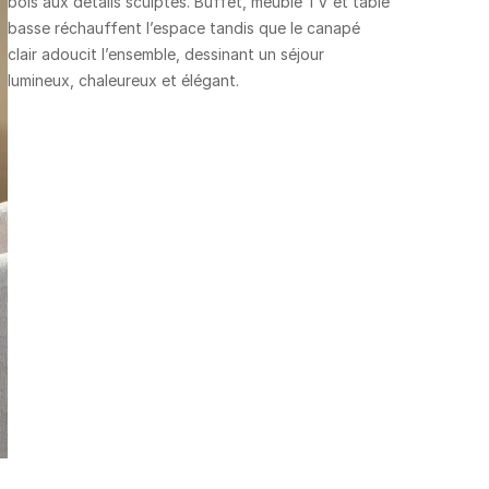
bois aux détails sculptés. Buffet, meuble TV et table
basse réchauffent l’espace tandis que le canapé
clair adoucit l’ensemble, dessinant un séjour
lumineux, chaleureux et élégant.