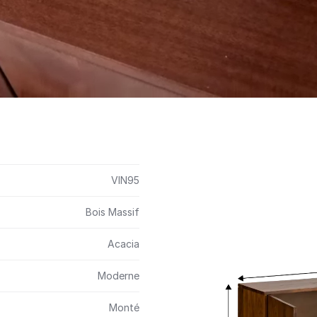
VIN95
Bois Massif
Acacia
Moderne
Monté