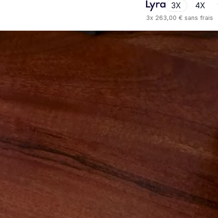
3X
4X
3x
263,00 €
sans frais