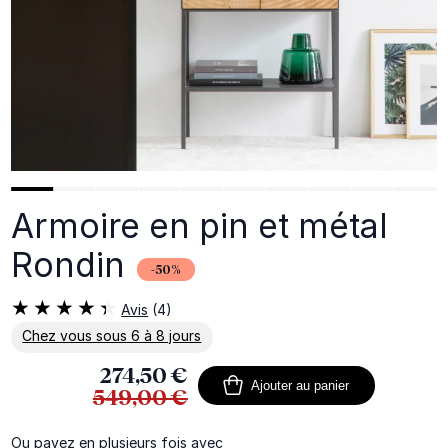
Armoire en pin et métal
Rondin
-50%
Avis
(4)
Chez vous sous 6 à 8 jours
En savoir plus sur la livraison
274,50 €
Ajouter au panier
549,00 €
Ou payez en plusieurs fois avec