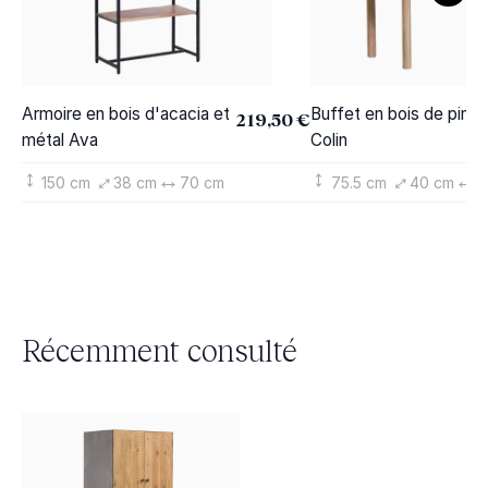
Armoire en bois d'acacia et
Buffet en bois de pin cl
219,50 €
métal Ava
Colin
150 cm
38 cm
70 cm
75.5 cm
40 cm
9
Récemment consulté