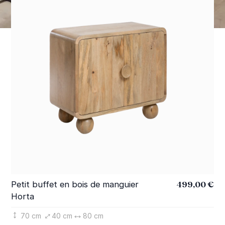
499,00 €
Petit buffet en bois de manguier
Me
Horta
Ho
70 cm
40 cm
80 cm