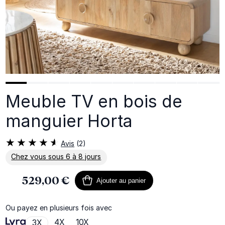
Meuble TV en bois de
manguier Horta
Avis
(2)
Chez vous sous 6 à 8 jours
En savoir plus sur la livraison
529,00 €
Ajouter au panier
Ou payez en plusieurs fois avec
4X
10X
3X