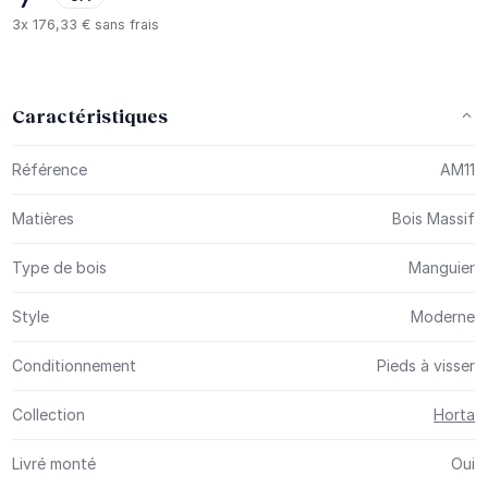
3x
176,33 €
sans frais
Caractéristiques
Plus d’information
Référence
AM11
Matières
Bois Massif
Type de bois
Manguier
Style
Moderne
Conditionnement
Pieds à visser
Collection
Horta
Livré monté
Oui