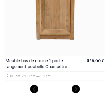
529,00 €
Meuble bas de cuisine 1 porte
Me
rangement poubelle Champêtre
ét
86 cm
60 cm
50 cm