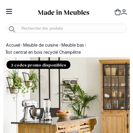
Toggle Nav
Panie
Mo
Accueil
Meuble de cuisine
Meuble bas
Îlot central en bois recyclé Champêtre
3 codes promo disponibles