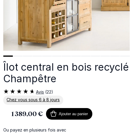
Îlot central en bois recyclé
Champêtre
Avis
(22)
Chez vous sous 6 à 8 jours
En savoir plus sur la livraison
1 389,00 €
Ajouter au panier
Ou payez en plusieurs fois avec