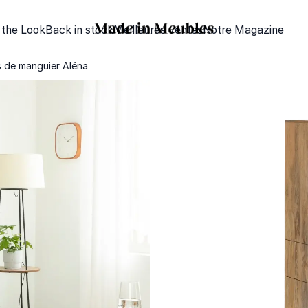
 the Look
Back in stock
Meilleures ventes
Notre Magazine
s de manguier Aléna