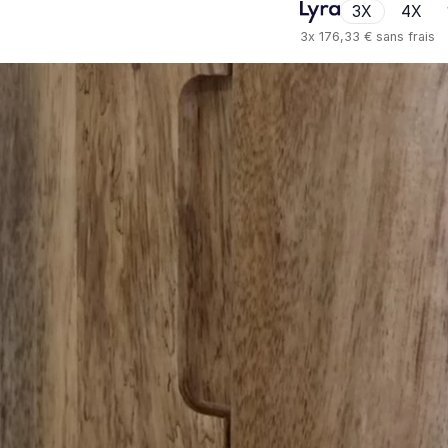
3X
4X
3x
176,33 €
sans frais