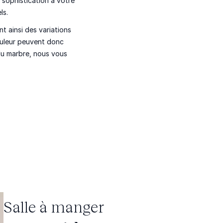
 sophistication à votre
ls.
nt ainsi des
variations
ouleur
peuvent donc
 du marbre, nous vous
Salle à manger