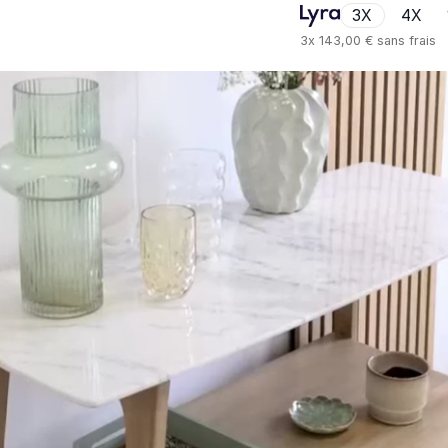
3X
4X
3x
143,00 €
sans frais