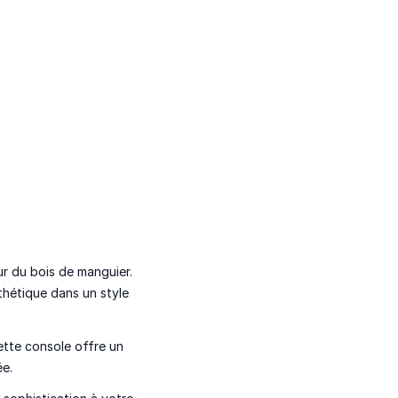
ur du bois de manguier.
sthétique dans un style
ette console offre un
ée.