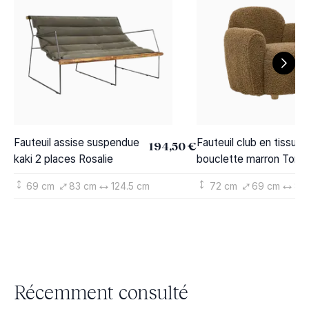
Fauteuil assise suspendue
Fauteuil club en tissu
194,50 €
kaki 2 places Rosalie
bouclette marron Tom
69 cm
83 cm
124.5 cm
72 cm
69 cm
84
Récemment consulté