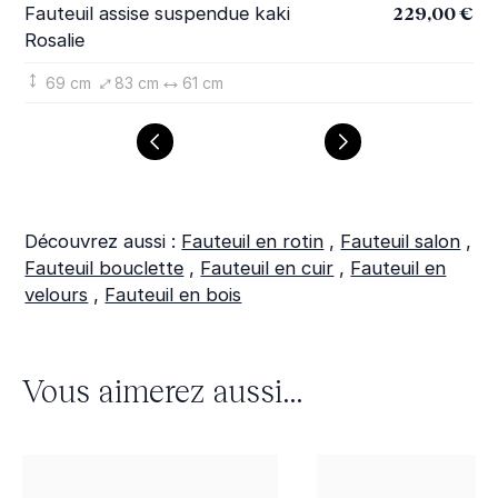
229,00 €
Fauteuil assise suspendue kaki
Fa
Rosalie
pl
69 cm
83 cm
61 cm
Découvrez aussi :
Fauteuil en rotin
,
Fauteuil salon
,
Fauteuil bouclette
,
Fauteuil en cuir
,
Fauteuil en
velours
,
Fauteuil en bois
Vous aimerez aussi...