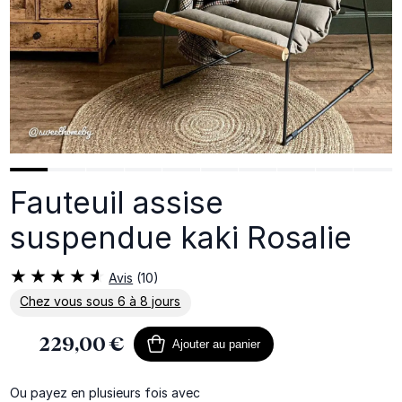
Fauteuil assise
suspendue kaki Rosalie
Avis
(10)
Chez vous sous 6 à 8 jours
En savoir plus sur la livraison
229,00 €
Ajouter au panier
Ou payez en plusieurs fois avec