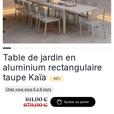
Table de jardin en
aluminium rectangulaire
taupe Kaïa
-10%
Chez vous sous 6 à 8 jours
En savoir plus sur la livraison
611,00 €
Ajouter au panier
679,00 €