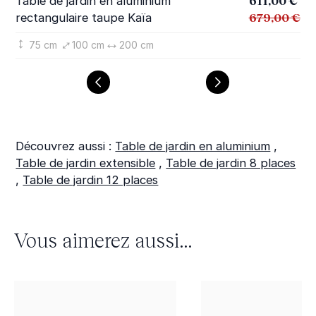
611,00 €
Table de jardin en aluminium
Ta
679,00 €
rectangulaire taupe Kaïa
Ka
75 cm
100 cm
200 cm
Découvrez aussi :
Table de jardin en aluminium
,
Table de jardin extensible
,
Table de jardin 8 places
,
Table de jardin 12 places
Vous aimerez aussi...