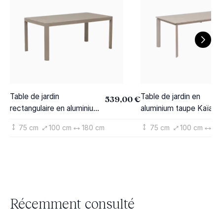
Table de jardin
Table de jardin en
539,00 €
rectangulaire en aluminium
aluminium taupe Kaïa
taupe Kaïa
75 cm
100 cm
180 cm
75 cm
100 cm
18
Récemment consulté