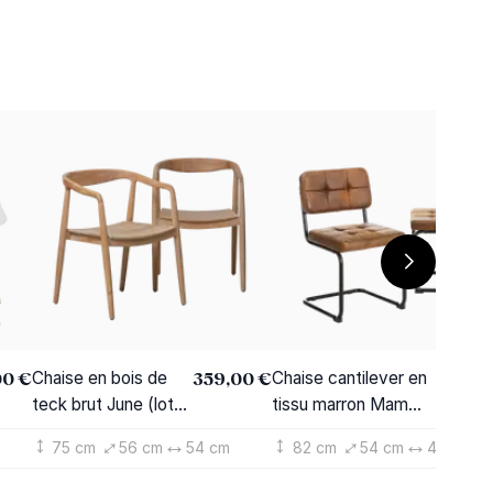
00 €
359,00 €
179,0
Chaise en bois de
Chaise cantilever en
teck brut June (lot
tissu marron Mambo
de 2)
(lot de 2)
75 cm
56 cm
54 cm
82 cm
54 cm
48 cm