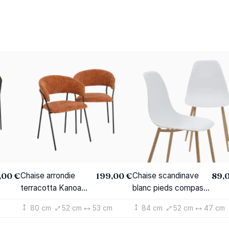
,00 €
199,00 €
89,
Chaise arrondie
Chaise scandinave
terracotta Kanoa
blanc pieds compas
(lot de 2)
Marius (lot de 2)
m
80 cm
52 cm
53 cm
84 cm
52 cm
47 cm