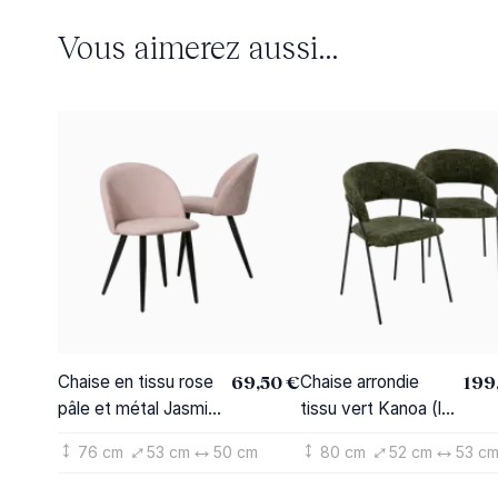
Vous aimerez aussi...
69,50 €
199
Chaise en tissu rose
Chaise arrondie
pâle et métal Jasmine
tissu vert Kanoa (lot
(lot de 2)
de 2)
76 cm
53 cm
50 cm
80 cm
52 cm
53 c