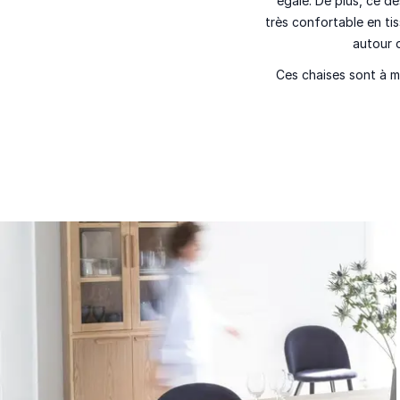
égale. De plus, ce d
très confortable en ti
autour 
Ces chaises sont
à m