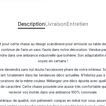
Description
Livraison
Entretien
t pour cette chaise au design
scandinave
pour entourer sa table de 
 continue de faire un sans-faute dans notre décoration. Vendue par 
fondre dans une ambiance
industrielle
que bohème. Son adaptabilité es
soyez-en certains !
e deviendra sans nul doute l’accessoire phare de votre intérieur. S
trant totalement dans les tendances déco actuelles. N’hésitez pas à 
 décorations de la même couleur. Mélangez une déco épurée avec que
 de caractère. Cette chaise possède une assise très confortable qu
recevoir vos invités dans une ambiance 100%
conviviale
.
atériaux de qualité, son piètement compas en
métal noir
vous assure