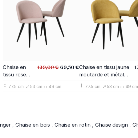
139,00 €
69,50 €
1
Chaise en
Chaise en tissu jaune
tissu rose
moutarde et métal
pâle et
Jasmine (lot de 2)
77.5 cm
53 cm
49 cm
77.5 cm
53 cm
49 cm
métal
Jasmine (lot
de 2)
anger
,
Chaise en bois
,
Chaise en rotin
,
Chaise design
,
Ch