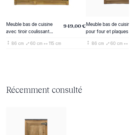
Meuble bas de cuisine
Meuble bas de cuisine
949,00 €
avec tiroir coulissant
pour four et plaques d
Champêtre
cuisson Champêtre
86 cm
60 cm
115 cm
86 cm
60 cm
70
Récemment consulté