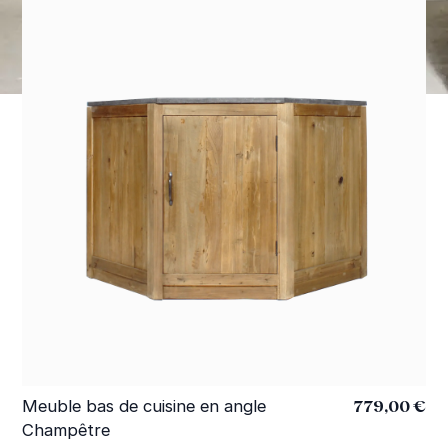
779,00 €
Meuble bas de cuisine en angle
Me
Champêtre
pi