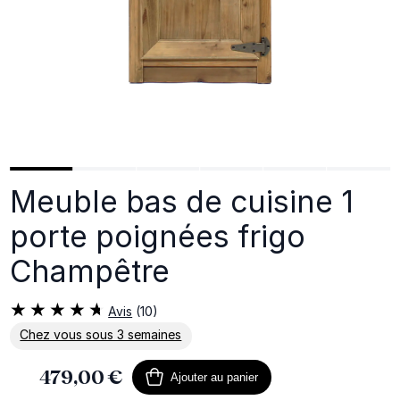
Meuble bas de cuisine 1
porte poignées frigo
Champêtre
Avis
(10)
Chez vous sous 3 semaines
En savoir plus sur la livraison
479,00 €
Ajouter au panier