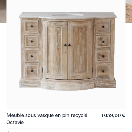
1 059,00 €
Meuble sous vasque en pin recyclé
Me
Octavie
ma