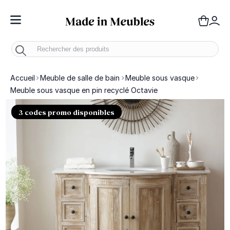
Toggle Nav
Panie
Mo
Accueil
Meuble de salle de bain
Meuble sous vasque
Meuble sous vasque en pin recyclé Octavie
3 codes promo disponibles