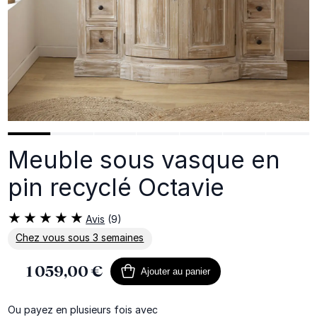
Meuble sous vasque en
pin recyclé Octavie
Avis
(9)
Chez vous sous 3 semaines
En savoir plus sur la livraison
1 059,00 €
Ajouter au panier
Ou payez en plusieurs fois avec