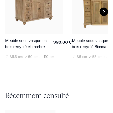
Meuble sous vasque en
Meuble sous vasque e
989,00 €
bois recyclé et marbre
bois recyclé Bianca
blanc Octavie
86.5 cm
60 cm
110 cm
86 cm
58 cm
94
Récemment consulté