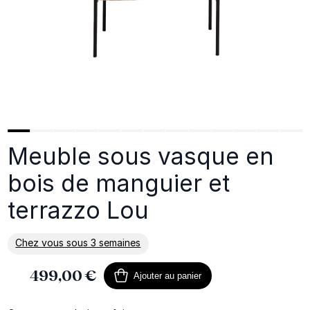
Meuble sous vasque en
bois de manguier et
terrazzo Lou
Chez vous sous 3 semaines
En savoir plus sur la livraison
499,00 €
Ajouter au panier