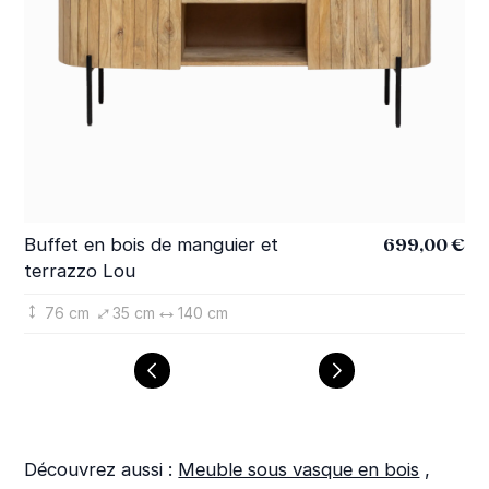
699,00 €
Buffet en bois de manguier et
Me
terrazzo Lou
ma
76 cm
35 cm
140 cm
Découvrez aussi :
Meuble sous vasque en bois
,