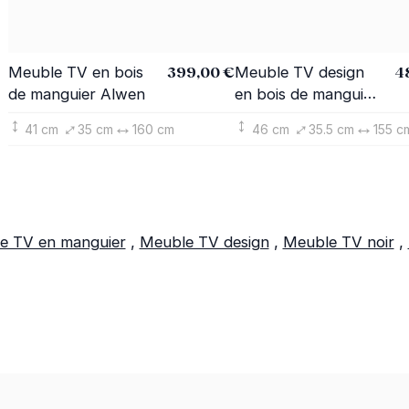
399,00 €
4
Meuble TV en bois
Meuble TV design
de manguier Alwen
en bois de manguier
Alwen
41 cm
35 cm
160 cm
46 cm
35.5 cm
155 c
e TV en manguier
,
Meuble TV design
,
Meuble TV noir
,