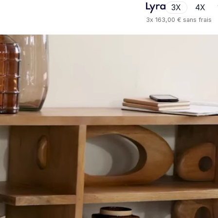
3X
4X
3x
163,00 €
sans frais