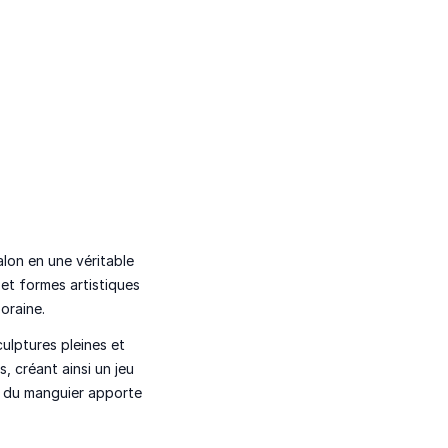
lon en une véritable
 et formes artistiques
poraine
.
culptures pleines et
s, créant ainsi un
jeu
e du manguier apporte