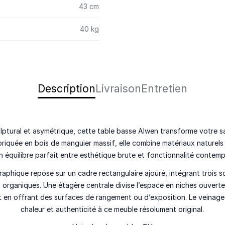
43 cm
40 kg
Description
Livraison
Entretien
lptural et asymétrique
, cette
table basse Alwen
transforme votre sa
abriquée en
bois de manguier massif
, elle combine matériaux naturels
n équilibre parfait entre
esthétique brute et fonctionnalité contem
raphique repose sur un cadre rectangulaire ajouré, intégrant
trois s
 organiques. Une
étagère centrale
divise l’espace en niches ouverte
 en offrant des surfaces de rangement ou d’exposition. Le veinag
chaleur et authenticité à ce meuble résolument original.