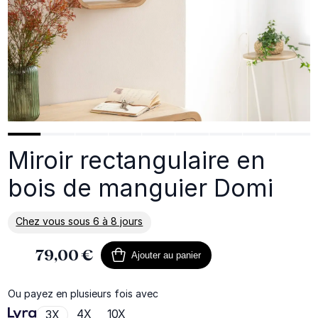
Miroir rectangulaire en
bois de manguier Domi
Chez vous sous 6 à 8 jours
En savoir plus sur la livraison
79,00 €
Ajouter au panier
Ou payez en plusieurs fois avec
4X
10X
3X