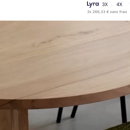
3X
4X
3x
266,33 €
sans frais