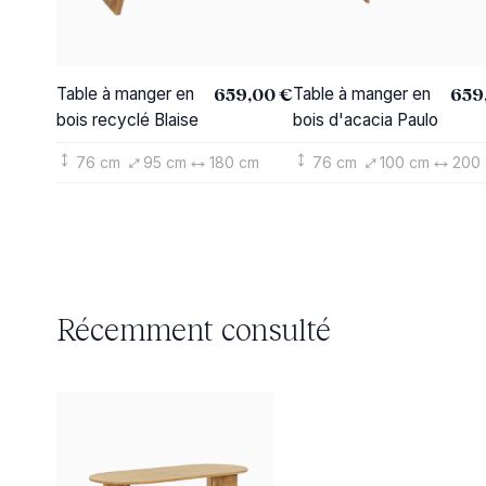
659,00 €
659
Table à manger en
Table à manger en
bois recyclé Blaise
bois d'acacia Paulo
76 cm
95 cm
180 cm
76 cm
100 cm
200
Récemment consulté