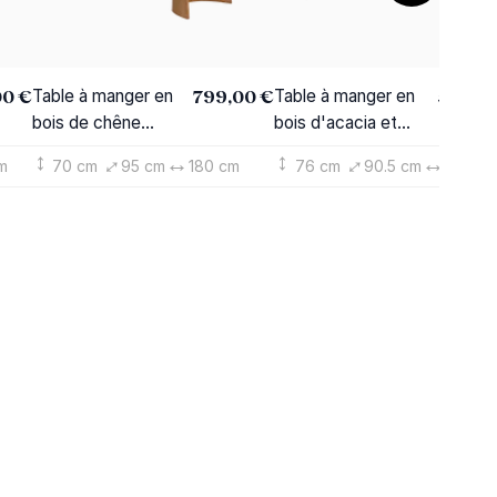
00 €
799,00 €
559,0
Table à manger en
Table à manger en
bois de chêne
bois d'acacia et
Almaric
métal Alan
m
70 cm
95 cm
180 cm
76 cm
90.5 cm
175 cm