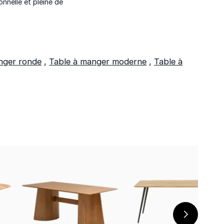
nnelle et pleine de
nger ronde
,
Table à manger moderne
,
Table à