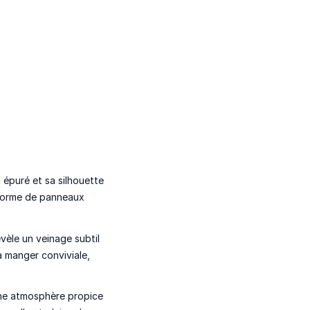
 épuré et sa silhouette
 forme de panneaux
évèle un veinage subtil
à manger conviviale,
.
 une atmosphère propice