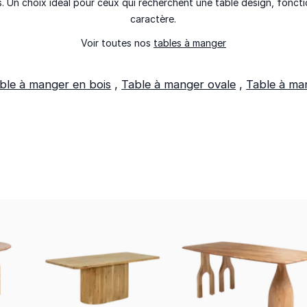
. Un choix idéal pour ceux qui recherchent une table design, fonctio
caractère.
Voir toutes nos
tables à manger
ble à manger en bois
,
Table à manger ovale
,
Table à ma