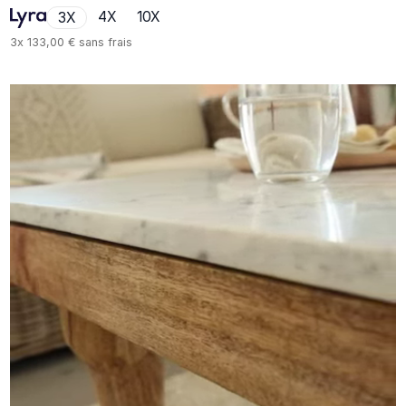
4X
10X
3X
3x
133,00 €
sans frais