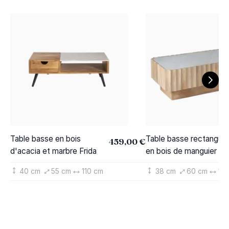
Table basse en bois
Table basse rectangula
459,00 €
d'acacia et marbre Frida
en bois de manguier et
marbre blanc Moana
40 cm
55 cm
110 cm
38 cm
60 cm
12