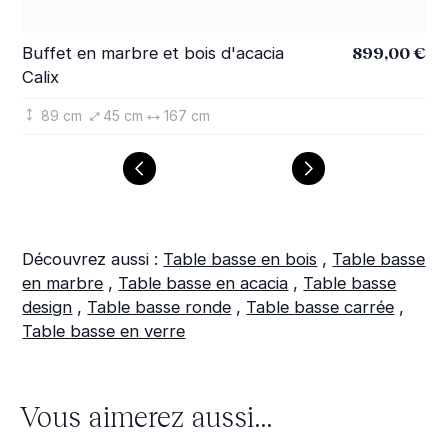
899,00 €
Buffet en marbre et bois d'acacia
Ta
Calix
d'
89 cm
45 cm
167 cm
Découvrez aussi :
Table basse en bois
,
Table basse
en marbre
,
Table basse en acacia
,
Table basse
design
,
Table basse ronde
,
Table basse carrée
,
Table basse en verre
Vous aimerez aussi...