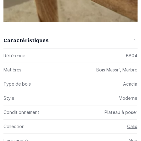
Caractéristiques
Plus d’information
Référence
B804
Matières
Bois Massif, Marbre
Type de bois
Acacia
Style
Moderne
Conditionnement
Plateau à poser
Collection
Calix
Livré monté
Non