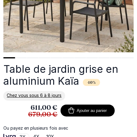
Table de jardin grise en
aluminium Kaïa
-10%
Chez vous sous 6 à 8 jours
En savoir plus sur la livraison
611,00 €
Ajouter au panier
679,00 €
Ou payez en plusieurs fois avec
4X
10X