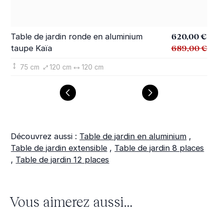
Prix Spécial
620,00 €
Table de jardin ronde en aluminium
Ta
689,00 €
taupe Kaïa
bl
75 cm
120 cm
120 cm
Découvrez aussi :
Table de jardin en aluminium
,
Table de jardin extensible
,
Table de jardin 8 places
,
Table de jardin 12 places
Vous aimerez aussi...