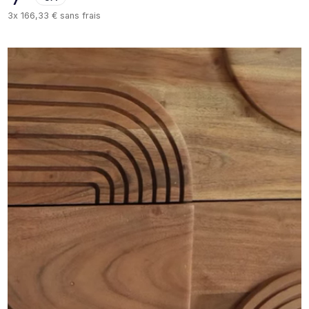
3x
166,33 €
sans frais