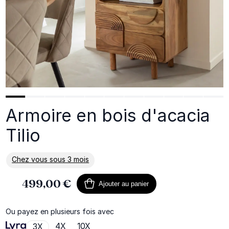
Armoire en bois d'acacia
Tilio
Chez vous sous 3 mois
En savoir plus sur la livraison
499,00 €
Ajouter au panier
Ou payez en plusieurs fois avec
4X
10X
3X