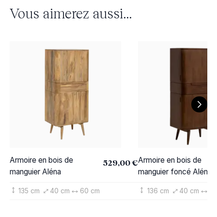
Vous aimerez aussi...
Armoire en bois de
Armoire en bois de
529,00 €
manguier Aléna
manguier foncé Aléna
135 cm
40 cm
60 cm
136 cm
40 cm
60