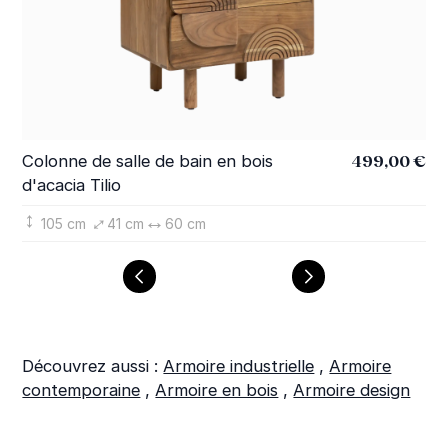
499,00 €
Colonne de salle de bain en bois
Me
d'acacia Tilio
fon
105 cm
41 cm
60 cm
Découvrez aussi :
Armoire industrielle
,
Armoire
contemporaine
,
Armoire en bois
,
Armoire design