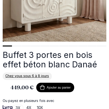
Buffet 3 portes en bois
effet béton blanc Danaé
Chez vous sous 6 à 8 jours
En savoir plus sur la livraison
449,00 €
Ajouter au panier
Ou payez en plusieurs fois avec
4X
10X
3X