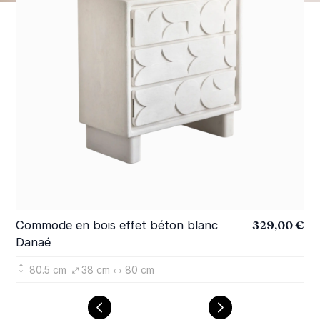
329,00 €
Commode en bois effet béton blanc
Bu
Danaé
bl
80.5 cm
38 cm
80 cm