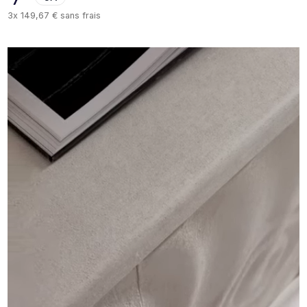
3x
149,67 €
sans frais