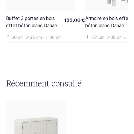
Buffet 3 portes en bois
Armoire en bois effet
459,00 €
effet béton blanc Danaé
béton blanc Danaé
60 cm
38 cm
136 cm
137 cm
38 cm
70
Récemment consulté