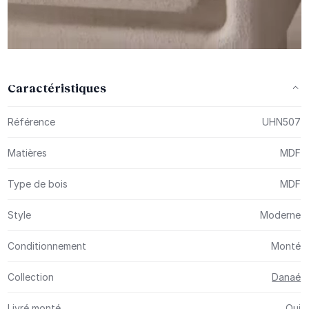
Caractéristiques
Plus d’information
Référence
UHN507
Matières
MDF
Type de bois
MDF
Style
Moderne
Conditionnement
Monté
Collection
Danaé
Livré monté
Oui