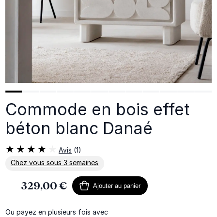
Commode en bois effet
béton blanc Danaé
Avis
(1)
Chez vous sous 3 semaines
En savoir plus sur la livraison
329,00 €
Ajouter au panier
Ou payez en plusieurs fois avec