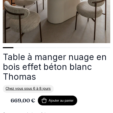
Table à manger nuage en
bois effet béton blanc
Thomas
Chez vous sous 6 à 8 jours
En savoir plus sur la livraison
669,00 €
Ajouter au panier