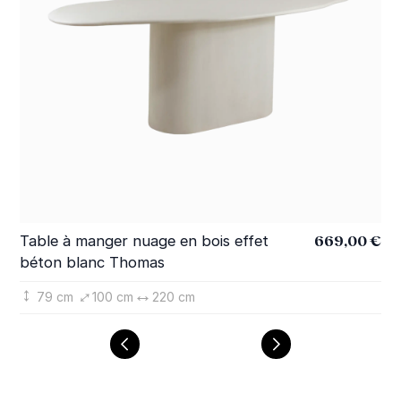
669,00 €
Table à manger nuage en bois effet
Ta
béton blanc Thomas
Th
79 cm
100 cm
220 cm