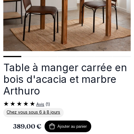
Table à manger carrée en
bois d'acacia et marbre
Arthuro
Avis
(1)
Chez vous sous 6 à 8 jours
En savoir plus sur la livraison
389,00 €
Ajouter au panier