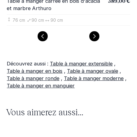
389,00 €
Table à manger carrée en bois d'acacia
Ta
et marbre Arthuro
ma
76 cm
90 cm
90 cm
Découvrez aussi :
Table à manger extensible
,
Table à manger en bois
,
Table à manger ovale
,
Table à manger ronde
,
Table à manger moderne
,
Table à manger en manguier
Vous aimerez aussi...