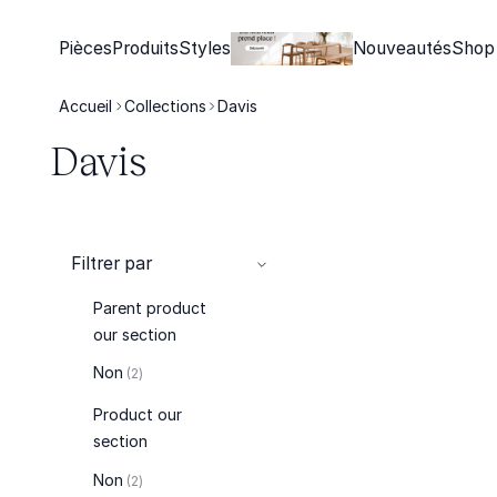
Pièces
Produits
Styles
Nouveautés
Shop
Accueil
Collections
Davis
Davis
Filtrer par
Parent product
our section
articles
Non
2
Product our
section
articles
Non
2