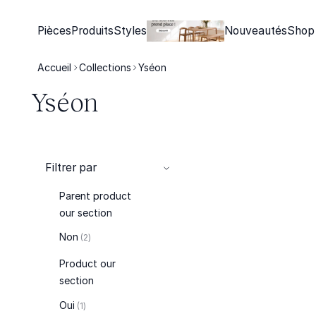
Pièces
Produits
Styles
Nouveautés
Shop
Accueil
Collections
Yséon
Yséon
Filtrer par
Parent product
our section
articles
Non
2
Product our
section
article
Oui
1